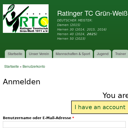
Dir
zu
Ratinger TC Grün-Weiß
Inh
DEUTSCHER MEISTER:
Damen (2015)
Herren 30 (2014, 2015, 2016)
Herren 40 (2024,
2025
)
Herren 50 (2023)
Startseite
Unser Verein
Mannschaften & Sport
Jugend
Trainer
Hauptmenü
Startseite
»
Benutzerkonto
Sie sind hier
Anmelden
You ar
I have an account
Benutzername oder E-Mail-Adresse
*