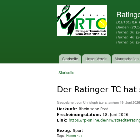
Rating
DEUTSCHER 
Damen (2015
Herren 30 (2
Herren 40 (
Herren 50 (2
Startseite
Unser Verein
Mannschaften 
Hauptmenü
Startseite
Sie sind hier
Der Ratinger TC hat
Gespeichert von
Christoph E.v.E.
am/um 19. Juni 2026
Herkunft:
Rheinische Post
Erscheinungsdatum:
18. Juni 2026
Link:
https://rp-online.de/nrw/staedte/rating
Bezug:
Sport
Tags:
Herren 40+