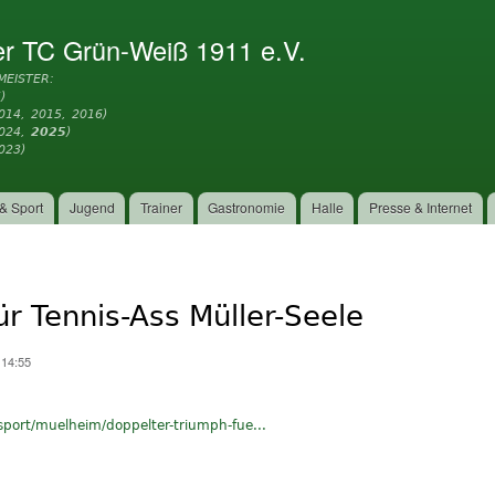
Direkt
zum
er TC Grün-Weiß 1911 e.V.
Inhalt
MEISTER:
)
014, 2015, 2016)
2024,
2025
)
023)
& Sport
Jugend
Trainer
Gastronomie
Halle
Presse & Internet
r Tennis-Ass Müller-Seele
 14:55
sport/muelheim/doppelter-triumph-fue...