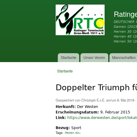
Rating
DEUTSCHER 
Damen (2015
Herren 30 (2
Herren 40 (
Herren 50 (2
Startseite
Unser Verein
Mannschaften 
Hauptmenü
Startseite
Sie sind hier
Doppelter Triumph fü
Gespeichert von
Christoph E.v.E.
am/um 8. Mai 2018 -
Herkunft:
Der Westen
Erscheinungsdatum:
9. Februar 2015
Link:
https://www.derwesten.de/sport/lokal
Bezug:
Sport
Tags:
Herren 40+