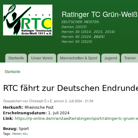
Dir
zu
Ratinger TC Grün-Weiß
Inh
DEUTSCHER MEISTER:
Damen (2015)
Herren 30 (2014, 2015, 2016)
Herren 40 (2024,
2025
)
Herren 50 (2023)
Startseite
Unser Verein
Mannschaften & Sport
Jugend
Trainer
Hauptmenü
Startseite
Sie sind hier
RTC fährt zur Deutschen Endrund
Gespeichert von
Christoph E.v.E.
am/um 2. Juli 2024 - 21:54
Herkunft:
Rheinische Post
Erscheinungsdatum:
1. Juli 2024
Link:
https://rp-online.de/nrw/staedte/ratingen/sport/ratinger-tc-gruen-we
Bezug:
Sport
Tags:
Herren 40+