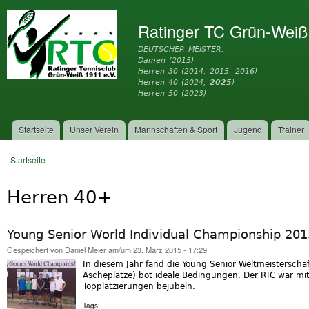
Dir
zu
Ratinger TC Grün-Weiß
Inh
DEUTSCHER MEISTER:
Damen (2015)
Herren 30 (2014, 2015, 2016)
Herren 40 (2024,
2025
)
Herren 50 (2023)
Startseite
Unser Verein
Mannschaften & Sport
Jugend
Trainer
Hauptmenü
Startseite
Sie sind hier
Herren 40+
Young Senior World Individual Championship 201
Gespeichert von
Daniel Meier
am/um 23. März 2015 - 17:29
In diesem Jahr fand die Young Senior Weltmeisterschaf
Ascheplätze) bot ideale Bedingungen. Der RTC war mit
Topplatzierungen bejubeln.
Tags: