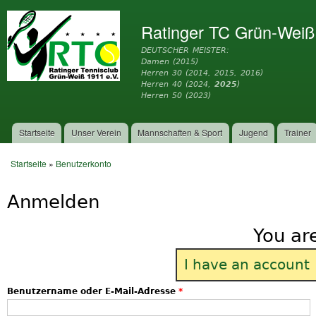
Dir
zu
Ratinger TC Grün-Weiß
Inh
DEUTSCHER MEISTER:
Damen (2015)
Herren 30 (2014, 2015, 2016)
Herren 40 (2024,
2025
)
Herren 50 (2023)
Startseite
Unser Verein
Mannschaften & Sport
Jugend
Trainer
Hauptmenü
Startseite
»
Benutzerkonto
Sie sind hier
Anmelden
You ar
I have an account
Benutzername oder E-Mail-Adresse
*