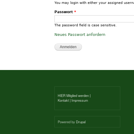
You may login with either your assigned user
Passwort
*
The password field is case sensitive.
Neues Passwort anfordern
HIER Mitglied werden
|
Kontakt
|
Impressum
Powered by
Drupal