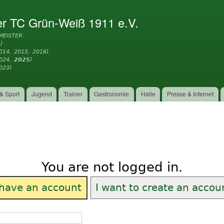
Direkt
zum
er TC Grün-Weiß 1911 e.V.
Inhalt
MEISTER:
)
014, 2015, 2016)
2024,
2025
)
023)
& Sport
Jugend
Trainer
Gastronomie
Halle
Presse & Internet
You are not logged in.
 have an account
I want to create an accou