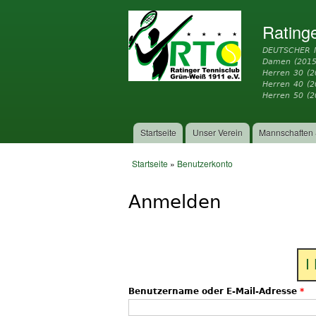
Rating
DEUTSCHER 
Damen (2015
Herren 30 (2
Herren 40 (
Herren 50 (2
Startseite
Unser Verein
Mannschaften 
Hauptmenü
Startseite
»
Benutzerkonto
Sie sind hier
Anmelden
I
Benutzername oder E-Mail-Adresse
*