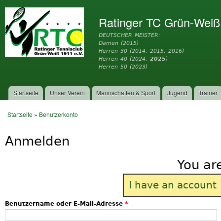
Dir
zu
Ratinger TC Grün-Weiß
Inh
DEUTSCHER MEISTER:
Damen (2015)
Herren 30 (2014, 2015, 2016)
Herren 40 (2024,
2025
)
Herren 50 (2023)
Startseite
Unser Verein
Mannschaften & Sport
Jugend
Trainer
Hauptmenü
Startseite
»
Benutzerkonto
Sie sind hier
Anmelden
You ar
I have an account
Benutzername oder E-Mail-Adresse
*