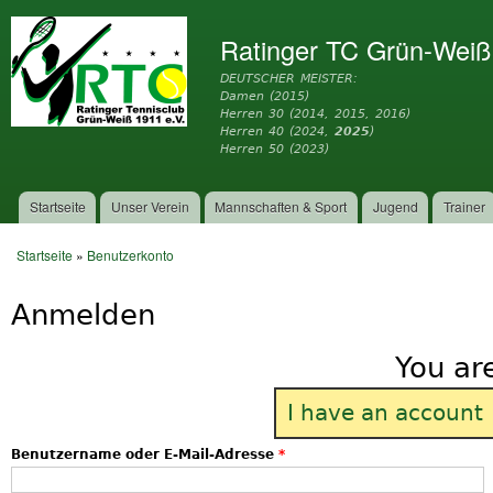
Dir
zu
Ratinger TC Grün-Weiß
Inh
DEUTSCHER MEISTER:
Damen (2015)
Herren 30 (2014, 2015, 2016)
Herren 40 (2024,
2025
)
Herren 50 (2023)
Startseite
Unser Verein
Mannschaften & Sport
Jugend
Trainer
Hauptmenü
Startseite
»
Benutzerkonto
Sie sind hier
Anmelden
You ar
I have an account
Benutzername oder E-Mail-Adresse
*