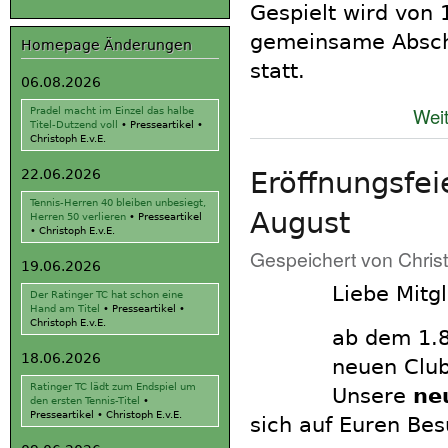
Gespielt wird von 
gemeinsame Abschl
Homepage Änderungen
statt.
06.08.2026
Weit
Pradel macht im Einzel das halbe
Titel-Dutzend voll
•
Presseartikel
•
Christoph E.v.E.
Eröffnungsfe
22.06.2026
Tennis-Herren 40 bleiben unbesiegt,
August
Herren 50 verlieren
•
Presseartikel
•
Christoph E.v.E.
Gespeichert von
Chris
19.06.2026
Liebe Mitgl
Der Ratinger TC hat schon eine
Hand am Titel
•
Presseartikel
•
Christoph E.v.E.
ab dem 1.8
18.06.2026
neuen Club
Ratinger TC lädt zum Endspiel um
Unsere
ne
den ersten Tennis-Titel
•
Presseartikel
•
Christoph E.v.E.
sich auf Euren Bes