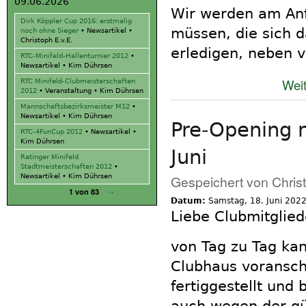
09.06.2026
Wir werden am Anf
Dirk Köppler Cup 2016: erstmalig
müssen, die sich d
noch ohne Sieger
•
Newsartikel
•
Christoph E.v.E.
erledigen, neben v
RTC-Minifeld-Hallenturnier 2012
•
Newsartikel
•
Kim Dührsen
Weit
RTC Minifeld-Clubmeisterschaften
2012
•
Veranstaltung
•
Kim Dührsen
Mannschaftsbezirksmeister M12
•
Newsartikel
•
Kim Dührsen
Pre-Opening 
RTC-4FunCup 2012
•
Newsartikel
•
Kim Dührsen
Juni
Ratinger Minifeld
Stadtmeisterschaften 2012
•
Newsartikel
•
Kim Dührsen
Gespeichert von
Chris
-›
1 von 83
Datum:
Samstag, 18. Juni 202
Liebe Clubmitglied
von Tag zu Tag ka
Clubhaus voranschr
fertiggestellt und 
auch wegen der gü