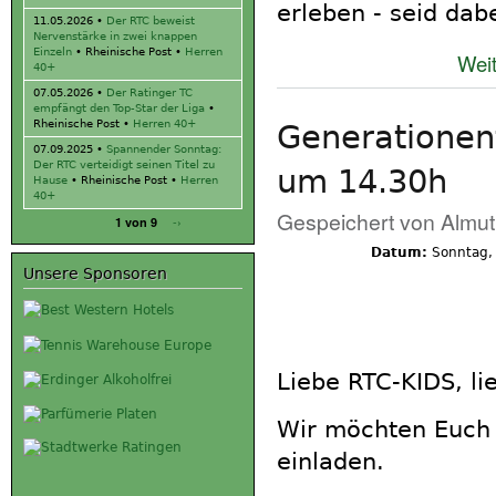
erleben - seid dabe
11.05.2026
•
Der RTC beweist
Nervenstärke in zwei knappen
Einzeln
• Rheinische Post •
Herren
Weit
40+
07.05.2026
•
Der Ratinger TC
empfängt den Top-Star der Liga
•
Rheinische Post •
Herren 40+
Generationen
07.09.2025
•
Spannender Sonntag:
Der RTC verteidigt seinen Titel zu
um 14.30h
Hause
• Rheinische Post •
Herren
40+
Gespeichert von
Almut
-›
1 von 9
Datum:
Sonntag,
Unsere Sponsoren
Liebe RTC-KIDS, li
Wir möchten Euch 
einladen.