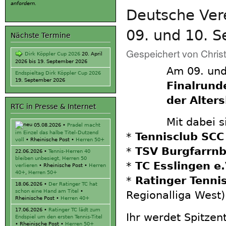
anfordern.
Deutsche Ver
09. und 10. 
Nächste Termine
Gespeichert von
Chris
Dirk Köppler Cup 2026
20. April
2026
bis
19. September 2026
Am 09. und
Endspieltag Dirk Köppler Cup 2026
19. September 2026
Finalrund
der Alter
RTC in Presse & Internet
Mit dabei 
05.08.2026
•
Pradel macht
im Einzel das halbe Titel-Dutzend
*
Tennisclub SCC 
voll
• Rheinische Post •
Herren 50+
*
TSV Burgfarrnb
22.06.2026
•
Tennis-Herren 40
bleiben unbesiegt, Herren 50
*
TC Esslingen e.
verlieren
• Rheinische Post •
Herren
40+
,
Herren 50+
*
Ratinger Tenni
18.06.2026
•
Der Ratinger TC hat
schon eine Hand am Titel
•
Regionalliga West)
Rheinische Post •
Herren 40+
17.06.2026
•
Ratinger TC lädt zum
Ihr werdet Spitzen
Endspiel um den ersten Tennis-Titel
• Rheinische Post •
Herren 50+