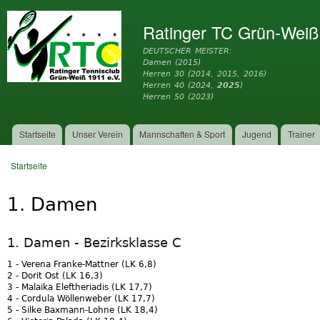
Dir
zu
Ratinger TC Grün-Weiß
Inh
DEUTSCHER MEISTER:
Damen (2015)
Herren 30 (2014, 2015, 2016)
Herren 40 (2024,
2025
)
Herren 50 (2023)
Startseite
Unser Verein
Mannschaften & Sport
Jugend
Trainer
Hauptmenü
Startseite
Sie sind hier
1. Damen
1. Damen - Bezirksklasse C
1 - Verena Franke-Mattner (LK 6,8)
2 - Dorit Ost (LK 16,3)
3 - Malaika Eleftheriadis (LK 17,7)
4 - Cordula Wöllenweber (LK 17,7)
5 - Silke Baxmann-Lohne (LK 18,4)