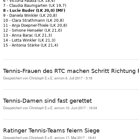
6 - Victoria Palada (LK 18,4)
7 - Claudia Baumgarten (LK 19,7)
8 - Lucie Buder (LK 20,0) (MF)
9 - Daniela Winkler (LK 20,8)
10 - Clara Strathmann (LK 20,8)
11 - Anja Doepner-Thiele (LK 20,8)
12 - Simone Henseler (LK 21,0)
13 - Anna Barac (LK 21,3)
14 - Lotta Winkler (LK 21,3)
15 - Antonia Stärke (LK 21,4)
Tennis-Frauen des RTC machen Schritt Richtung 
Gespeichert von
Christoph E.v.E.
am/um 6. Juli 2017 - 5:18
Tennis-Damen sind fast gerettet
Gespeichert von
Christoph E.v.E.
am/um 10. Juni 2017 - 16:04
Ratinger Tennis-Teams feiern Siege
Gespeichert von
Christoph E.v.E.
am/um 17. Mai 2017 - 16:41