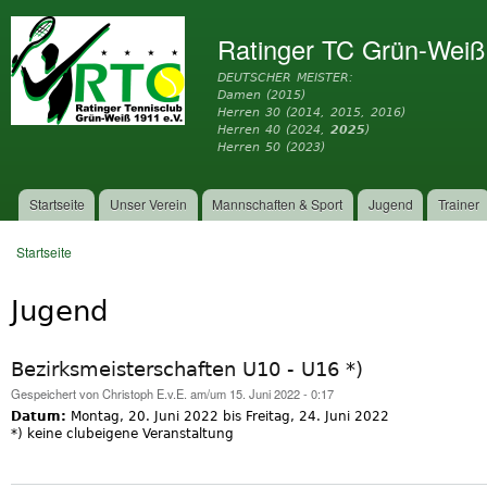
Dir
zu
Ratinger TC Grün-Weiß
Inh
DEUTSCHER MEISTER:
Damen (2015)
Herren 30 (2014, 2015, 2016)
Herren 40 (2024,
2025
)
Herren 50 (2023)
Startseite
Unser Verein
Mannschaften & Sport
Jugend
Trainer
Hauptmenü
Startseite
Sie sind hier
Jugend
Bezirksmeisterschaften U10 - U16 *)
Gespeichert von
Christoph E.v.E.
am/um 15. Juni 2022 - 0:17
Datum:
Montag, 20. Juni 2022
bis
Freitag, 24. Juni 2022
*) keine clubeigene Veranstaltung