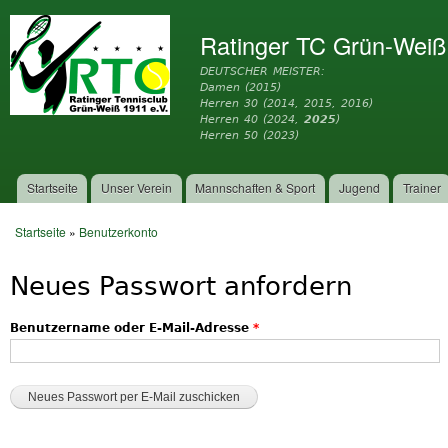
Dir
zu
Ratinger TC Grün-Weiß
Inh
DEUTSCHER MEISTER:
Damen (2015)
Herren 30 (2014, 2015, 2016)
Herren 40 (2024,
2025
)
Herren 50 (2023)
Startseite
Unser Verein
Mannschaften & Sport
Jugend
Trainer
Hauptmenü
Startseite
»
Benutzerkonto
Sie sind hier
Neues Passwort anfordern
Benutzername oder E-Mail-Adresse
*