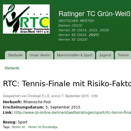
Dir
zu
Ratinger TC Grün-Weiß
Inh
DEUTSCHER MEISTER:
Damen (2015)
Herren 30 (2014, 2015, 2016)
Herren 40 (2024,
2025
)
Herren 50 (2023)
Startseite
Unser Verein
Mannschaften & Sport
Jugend
Trainer
Hauptmenü
Startseite
Sie sind hier
RTC: Tennis-Finale mit Risiko-Fakt
Gespeichert von
Christoph E.v.E.
am/um 7. September 2015 - 0:50
Herkunft:
Rheinische Post
Erscheinungsdatum:
5. September 2015
Link:
http://www.rp-online.de/nrw/staedte/ratingen/sport/rtc-tennis-final
Bezug:
Sport
Tags:
Herren 30
Herren 30 Bundesliga