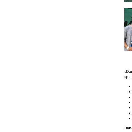
„Dur
spie
Han