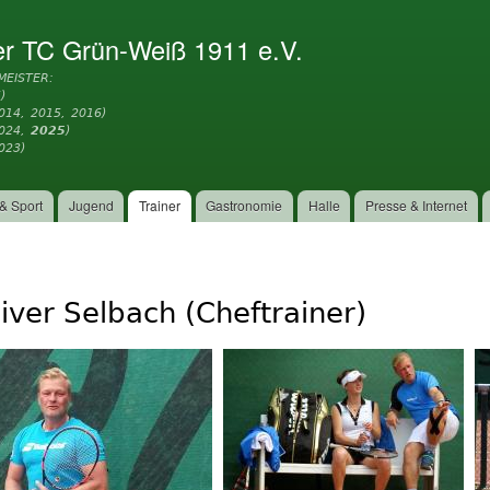
Direkt
zum
er TC Grün-Weiß 1911 e.V.
Inhalt
MEISTER:
)
014, 2015, 2016)
2024,
2025
)
023)
& Sport
Jugend
Trainer
Gastronomie
Halle
Presse & Internet
iver Selbach (Cheftrainer)