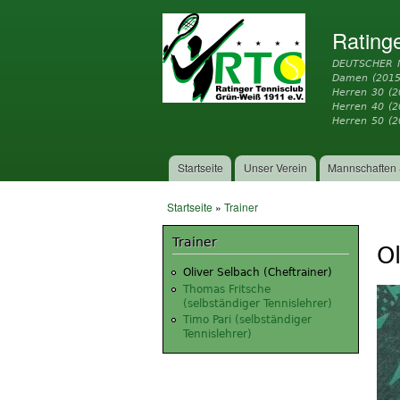
Rating
DEUTSCHER 
Damen (2015
Herren 30 (2
Herren 40 (
Herren 50 (2
Startseite
Unser Verein
Mannschaften 
Hauptmenü
Startseite
»
Trainer
Sie sind hier
Trainer
Ol
Oliver Selbach (Cheftrainer)
Thomas Fritsche
(selbständiger Tennislehrer)
Timo Pari (selbständiger
Tennislehrer)