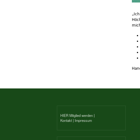
„Ich
Höch
mich
Han
HIER Mitglied werden
|
Kontakt
|
Impressum