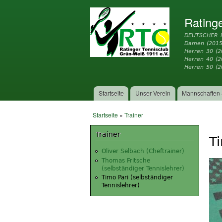
Rating
DEUTSCHER 
Damen (2015
Herren 30 (2
Herren 40 (
Herren 50 (2
Startseite
Unser Verein
Mannschaften 
Hauptmenü
Startseite
»
Trainer
Sie sind hier
Trainer
Ti
Oliver Selbach (Cheftrainer)
Thomas Fritsche
(selbständiger Tennislehrer)
Timo Pari (selbständiger
Tennislehrer)