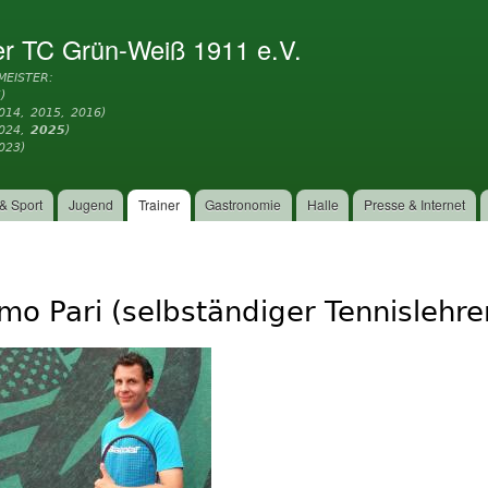
Direkt
zum
er TC Grün-Weiß 1911 e.V.
Inhalt
MEISTER:
)
014, 2015, 2016)
2024,
2025
)
023)
& Sport
Jugend
Trainer
Gastronomie
Halle
Presse & Internet
mo Pari (selbständiger Tennislehre