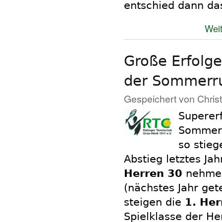
entschied dann das
Weit
Große Erfolg
der Sommerr
Gespeichert von
Chris
Supererf
Sommers
so stie
Abstieg letztes Jah
Herren 30
nehmen 
(nächstes Jahr get
steigen die
1. Her
Spielklasse der He