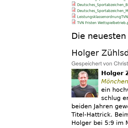
Deutsches_Sportabzeichen_
Deutsches_Sportabzeichen_Me
LeistungsklassenordnungTV
TVN Fristen Wettspielbetrieb.
Die neuesten
Holger Zühls
Gespeichert von
Chris
Holger 
Mönchen
ein hoch
schlug e
beiden Jahren gew
Titel-Hattrick. Be
Holger bei 5:9 im 