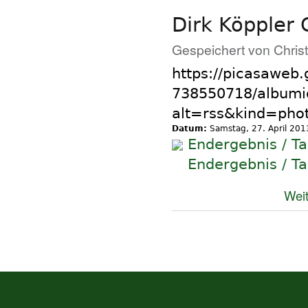
Dirk Köppler
Gespeichert von
Chris
https://picasaweb
738550718/album
alt=rss&kind=pho
Datum:
Samstag, 27. April 201
Endergebnis / T
Endergebnis / T
Weit
Seiten