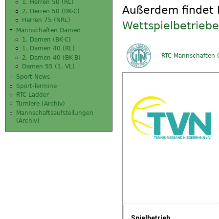
1. Herren 50 (RL)
Außerdem findet I
2. Herren 50 (BK-C)
Herren 75 (NRL)
Wettspielbetrieb
Mannschaften Damen
1. Damen (BK-C)
1. Damen 40 (RL)
RTC-Mannschaften (
2. Damen 40 (BK-B)
Damen 55 (1. VL)
Sport-News
Sport-Termine
RTC Ladder
Turniere (Archiv)
Mannschaftsaufstellungen
(Archiv)