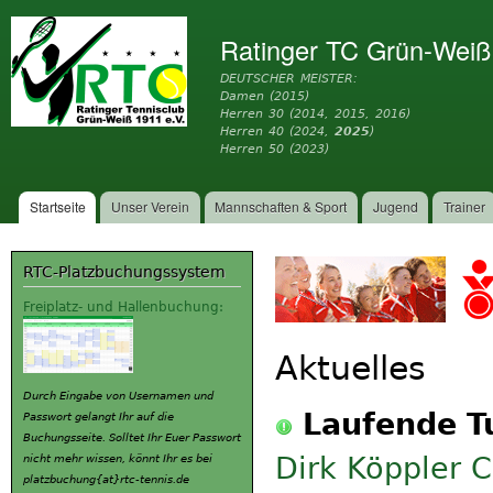
Dir
zu
Ratinger TC Grün-Weiß
Inh
DEUTSCHER MEISTER:
Damen (2015)
Herren 30 (2014, 2015, 2016)
Herren 40 (2024,
2025
)
Herren 50 (2023)
Startseite
Unser Verein
Mannschaften & Sport
Jugend
Trainer
Hauptmenü
RTC-Platzbuchungssystem
Freiplatz- und Hallenbuchung:
Aktuelles
Durch Eingabe von Usernamen und
Laufende T
Passwort gelangt Ihr auf die
Buchungsseite. Solltet Ihr Euer Passwort
Dirk Köppler 
nicht mehr wissen, könnt Ihr es bei
platzbuchung{at}rtc-tennis.de