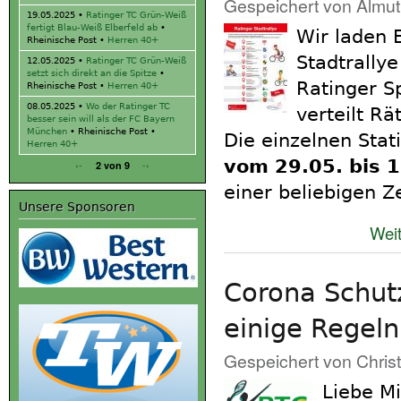
Gespeichert von
Almut
19.05.2025
•
Ratinger TC Grün-Weiß
fertigt Blau-Weiß Elberfeld ab
•
Wir laden 
Rheinische Post •
Herren 40+
Stadtrally
12.05.2025
•
Ratinger TC Grün-Weiß
setzt sich direkt an die Spitze
•
Ratinger S
Rheinische Post •
Herren 40+
08.05.2025
•
Wo der Ratinger TC
verteilt R
besser sein will als der FC Bayern
München
• Rheinische Post •
Die einzelnen Stat
Herren 40+
vom 29.05. bis 
‹-
-›
2 von 9
einer beliebigen Z
Unsere Sponsoren
Weit
Corona Schut
einige Regeln
Gespeichert von
Chris
Liebe Mi