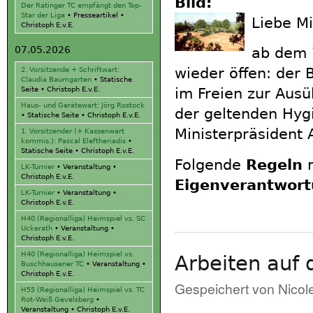
Bild:
Der Ratinger TC empfängt den Top-
Star der Liga
•
Presseartikel
•
Liebe Mi
Christoph E.v.E.
07.05.2026
ab dem 7
wieder öffen: der 
2. Vorsitzende + Schriftwart:
Claudia Baumgarten
•
Statische
im Freien zur Ausü
Seite
•
Christoph E.v.E.
Haus- und Gerätewart: Jörg Rostock
der geltenden Hyg
•
Statische Seite
•
Christoph E.v.E.
Ministerpräsident 
1. Vorsitzender (+ Kassenwart
kommis.): Pascal Eleftheriadis
•
Statische Seite
•
Christoph E.v.E.
Folgende
Regeln
m
LK-Turnier
•
Veranstaltung
•
Christoph E.v.E.
Eigenverantwor
LK-Turnier
•
Veranstaltung
•
Christoph E.v.E.
H40 (Regionalliga) Heimspiel vs. SC
Uckerath
•
Veranstaltung
•
Christoph E.v.E.
H40 (Regionalliga) Heimspiel vs.
Arbeiten auf 
Buschhausener TC
•
Veranstaltung
•
Christoph E.v.E.
Gespeichert von
Nicol
H55 (Regionalliga) Heimspiel vs. TC
Rot-Weiß Gevelsberg
•
Veranstaltung
•
Christoph E.v.E.