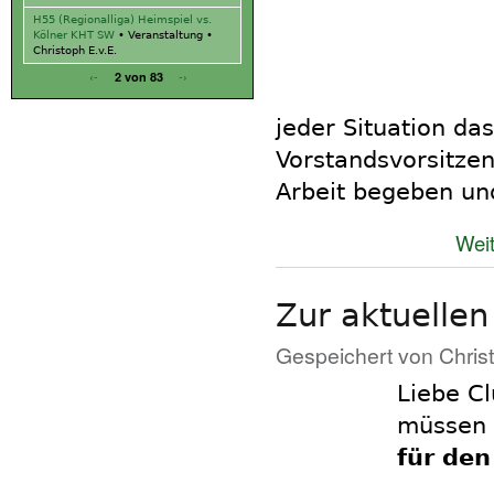
H55 (Regionalliga) Heimspiel vs.
Kölner KHT SW
•
Veranstaltung
•
Christoph E.v.E.
‹-
-›
2 von 83
jeder Situation da
Vorstandsvorsitzen
Arbeit begeben und
Weit
Zur aktuellen
Gespeichert von
Chris
Liebe C
müssen 
für den