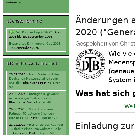
anfordern.
Änderungen a
Nächste Termine
2020 ("Genera
Dirk Köppler Cup 2026
20. April
2026
bis
19. September 2026
Gespeichert von
Chris
Endspieltag Dirk Köppler Cup 2026
19. September 2026
Wie viel
Medensp
RTC in Presse & Internet
(genaue
28.07.2025
•
Marc Pradel holt die
System 
Deutschen Meisterschaften zehn
und elf
• Rheinische Post •
Herren
50+
Was hat sich 
29.06.2025
•
Ratinger TC gewinnt
extrem enges Spitzenspiel
•
Rheinische Post •
Herren 40+
Weit
26.06.2025
•
Showdown beim
Ratinger TC: „Unsere Chancen
stehen 55:45“
• Rh •
Herren 40+
Einladung zur
22.05.2025
•
Herren 55 des Ratinger
TC sind in einer ungewohnten Rolle
• Rheinische Post •
Herren 50+