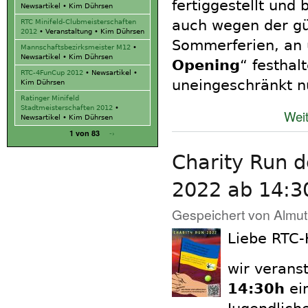
fertiggestellt und 
Newsartikel
•
Kim Dührsen
auch wegen der gü
RTC Minifeld-Clubmeisterschaften
2012
•
Veranstaltung
•
Kim Dührsen
Sommerferien, an
Mannschaftsbezirksmeister M12
•
Newsartikel
•
Kim Dührsen
Opening
“ festhal
RTC-4FunCup 2012
•
Newsartikel
•
uneingeschränkt n
Kim Dührsen
Ratinger Minifeld
Stadtmeisterschaften 2012
•
Weit
Newsartikel
•
Kim Dührsen
-›
1 von 83
Charity Run d
2022 ab 14:3
Gespeichert von
Almut
Liebe RTC-K
wir verans
14:30h
ei