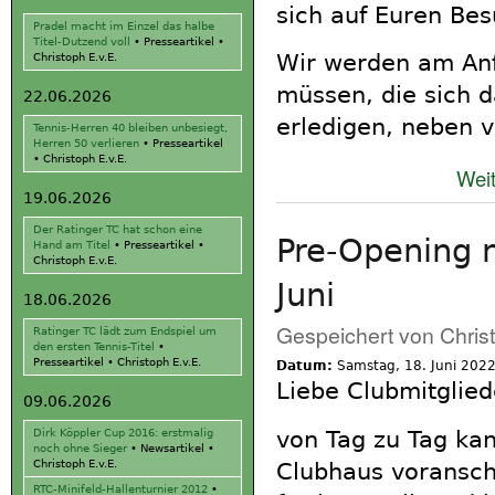
sich auf Euren Bes
Pradel macht im Einzel das halbe
Titel-Dutzend voll
•
Presseartikel
•
Wir werden am Anf
Christoph E.v.E.
müssen, die sich d
22.06.2026
erledigen, neben v
Tennis-Herren 40 bleiben unbesiegt,
Herren 50 verlieren
•
Presseartikel
•
Christoph E.v.E.
Weit
19.06.2026
Der Ratinger TC hat schon eine
Pre-Opening 
Hand am Titel
•
Presseartikel
•
Christoph E.v.E.
Juni
18.06.2026
Gespeichert von
Chris
Ratinger TC lädt zum Endspiel um
den ersten Tennis-Titel
•
Presseartikel
•
Christoph E.v.E.
Datum:
Samstag, 18. Juni 202
Liebe Clubmitglied
09.06.2026
von Tag zu Tag ka
Dirk Köppler Cup 2016: erstmalig
noch ohne Sieger
•
Newsartikel
•
Christoph E.v.E.
Clubhaus voranschr
RTC-Minifeld-Hallenturnier 2012
•