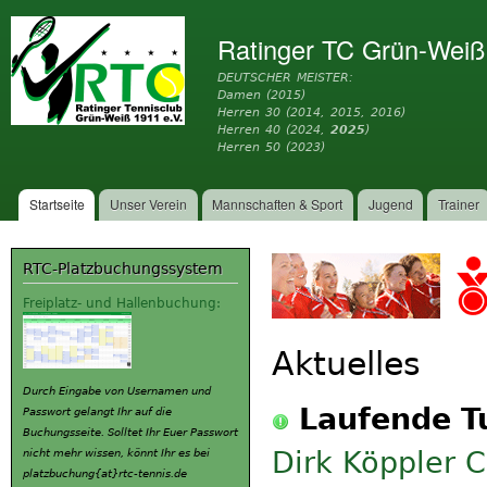
Dir
zu
Ratinger TC Grün-Weiß
Inh
DEUTSCHER MEISTER:
Damen (2015)
Herren 30 (2014, 2015, 2016)
Herren 40 (2024,
2025
)
Herren 50 (2023)
Startseite
Unser Verein
Mannschaften & Sport
Jugend
Trainer
Hauptmenü
RTC-Platzbuchungssystem
Freiplatz- und Hallenbuchung:
Aktuelles
Durch Eingabe von Usernamen und
Laufende T
Passwort gelangt Ihr auf die
Buchungsseite. Solltet Ihr Euer Passwort
Dirk Köppler 
nicht mehr wissen, könnt Ihr es bei
platzbuchung{at}rtc-tennis.de