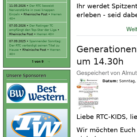
Ihr werdet Spitzen
11.05.2026
•
Der RTC beweist
Nervenstärke in zwei knappen
erleben - seid dabe
Einzeln
• Rheinische Post •
Herren
40+
07.05.2026
•
Der Ratinger TC
Weit
empfängt den Top-Star der Liga
•
Rheinische Post •
Herren 40+
07.09.2025
•
Spannender Sonntag:
Der RTC verteidigt seinen Titel zu
Generationen
Hause
• Rheinische Post •
Herren
40+
um 14.30h
-›
1 von 9
Gespeichert von
Almut
Unsere Sponsoren
Datum:
Sonntag,
Liebe RTC-KIDS, li
Wir möchten Euch 