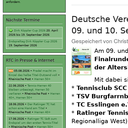
anfordern.
Deutsche Ver
Nächste Termine
09. und 10. 
Dirk Köppler Cup 2026
20. April
2026
bis
19. September 2026
Gespeichert von
Chris
Endspieltag Dirk Köppler Cup 2026
19. September 2026
Am 09. und
Finalrund
RTC in Presse & Internet
der Alter
05.08.2026
•
Pradel macht im
Einzel das halbe Titel-Dutzend voll
•
Mit dabei 
Rheinische Post •
Herren 50+
22.06.2026
•
Tennis-Herren 40
*
Tennisclub SCC 
bleiben unbesiegt, Herren 50
verlieren
• Rheinische Post •
Herren
*
TSV Burgfarrnb
40+
,
Herren 50+
*
TC Esslingen e.
18.06.2026
•
Der Ratinger TC hat
schon eine Hand am Titel
•
*
Ratinger Tenni
Rheinische Post •
Herren 40+
17.06.2026
•
Ratinger TC lädt zum
Regionalliga West)
Endspiel um den ersten Tennis-Titel
• Rheinische Post •
Herren 50+