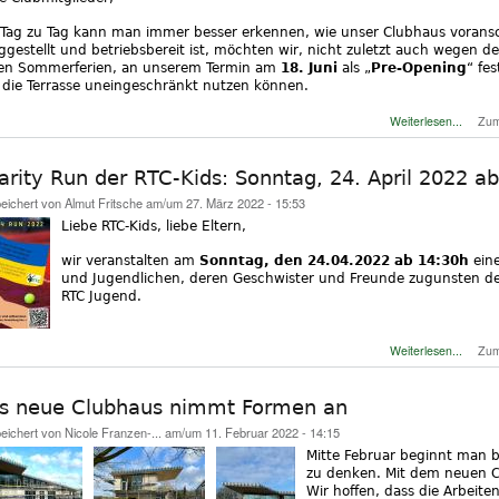
Tag zu Tag kann man immer besser erkennen, wie unser Clubhaus voransc
iggestellt und betriebsbereit ist, möchten wir, nicht zuletzt auch wegen
en Sommerferien, an unserem Termin am
18. Juni
als „
Pre-Opening
“ fe
die Terrasse uneingeschränkt nutzen können.
üb
Weiterlesen...
Zum
arity Run der RTC-Kids: Sonntag, 24. April 2022 a
eichert von
Almut Fritsche
am/um 27. März 2022 - 15:53
Liebe RTC-Kids, liebe Eltern,
wir veranstalten am
Sonntag, den 24.04.2022 ab 14:30h
ein
und Jugendlichen, deren Geschwister und Freunde zugunsten der
RTC Jugend.
über C
Weiterlesen...
Zum
s neue Clubhaus nimmt Formen an
eichert von
Nicole Franzen-...
am/um 11. Februar 2022 - 14:15
Mitte Februar beginnt man 
zu denken. Mit dem neuen Cl
Wir hoffen, dass die Arbeite