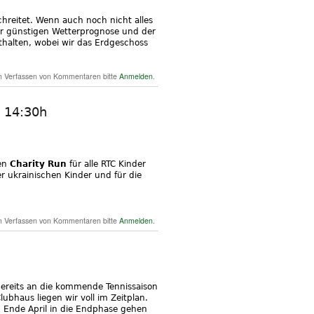
hreitet. Wenn auch noch nicht alles
 der günstigen Wetterprognose und der
sthalten, wobei wir das Erdgeschoss
er Pre-Opening neues Clubhaus am Samstag, 18.
 Verfassen von Kommentaren bitte
Anmelden
.
Juni
b 14:30h
en
Charity Run
für alle RTC Kinder
 ukrainischen Kinder und für die
harity Run der RTC-Kids: Sonntag, 24. April 2022
 Verfassen von Kommentaren bitte
Anmelden
.
ab 14:30h
bereits an die kommende Tennissaison
ubhaus liegen wir voll im Zeitplan.
n Ende April in die Endphase gehen