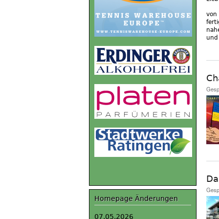
von 
fert
nah
und 
Ch
Gesp
Da
Gesp
Homepage Änderungen
07.05.2026