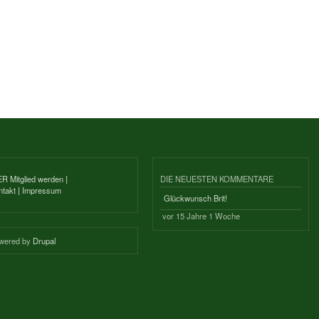
ER Mitglied werden
|
DIE NEUESTEN KOMMENTARE
ntakt
|
Impressum
Glückwunsch Brit!
vor 15 Jahre 1 Woche
wered by
Drupal