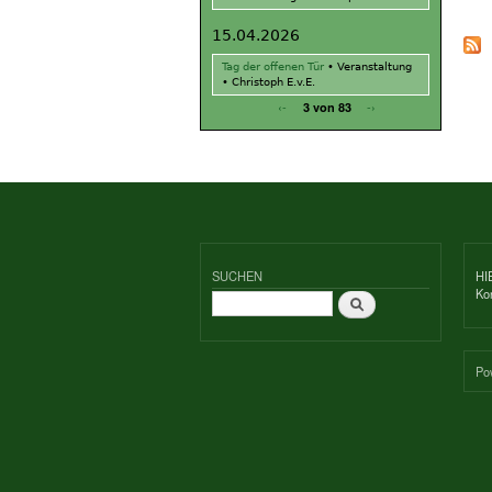
15.04.2026
Tag der offenen Tür
•
Veranstaltung
•
Christoph E.v.E.
‹-
-›
3 von 83
SUCHEN
HI
Ko
Suche
Po