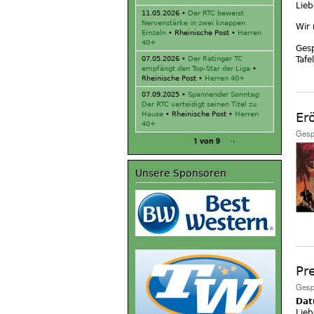
Lieb
11.05.2026
•
Der RTC beweist
Nervenstärke in zwei knappen
Wir 
Einzeln
• Rheinische Post •
Herren
40+
Ges
Tafel
07.05.2026
•
Der Ratinger TC
empfängt den Top-Star der Liga
•
Rheinische Post •
Herren 40+
07.09.2025
•
Spannender Sonntag:
Der RTC verteidigt seinen Titel zu
Hause
• Rheinische Post •
Herren
Er
40+
Gesp
-›
1 von 9
Unsere Sponsoren
Pr
Gesp
Da
Lieb