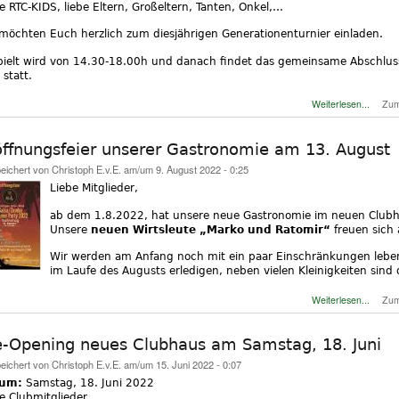
e RTC-KIDS, liebe Eltern, Großeltern, Tanten, Onkel,…
möchten Euch herzlich zum diesjährigen Generationenturnier einladen.
pielt wird von 14.30-18.00h und danach findet das gemeinsame Abschlus
 statt.
über
Weiterlesen...
Zum
öffnungsfeier unserer Gastronomie am 13. August
eichert von
Christoph E.v.E.
am/um 9. August 2022 - 0:25
Liebe Mitglieder,
ab dem 1.8.2022, hat unsere neue Gastronomie im neuen Clubha
Unsere
neuen Wirtsleute „Marko und Ratomir“
freuen sich
Wir werden am Anfang noch mit ein paar Einschränkungen leben
im Laufe des Augusts erledigen, neben vielen Kleinigkeiten sind
Weiterlesen...
Zum
e-Opening neues Clubhaus am Samstag, 18. Juni
eichert von
Christoph E.v.E.
am/um 15. Juni 2022 - 0:07
tum:
Samstag, 18. Juni 2022
e Clubmitglieder,