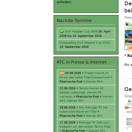
anfordern.
De
be
Gesp
Nächste Termine
Dirk Köppler Cup 2026
20. April
2026
bis
19. September 2026
Endspieltag Dirk Köppler Cup 2026
19. September 2026
*
Ra
RTC in Presse & Internet
Ihr 
05.08.2026
•
Pradel macht im
Einzel das halbe Titel-Dutzend voll
•
Rheinische Post •
Herren 50+
Ge
22.06.2026
•
Tennis-Herren 40
bleiben unbesiegt, Herren 50
Gesp
verlieren
• Rheinische Post •
Herren
40+
,
Herren 50+
18.06.2026
•
Der Ratinger TC hat
schon eine Hand am Titel
•
Rheinische Post •
Herren 40+
17.06.2026
•
Ratinger TC lädt zum
Endspiel um den ersten Tennis-Titel
• Rheinische Post •
Herren 50+