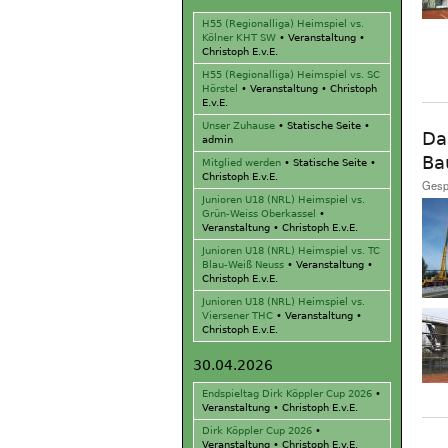
H55 (Regionalliga) Heimspiel vs.
Kölner KHT SW
•
Veranstaltung
•
Christoph E.v.E.
H55 (Regionalliga) Heimspiel vs. SC
Hörstel
•
Veranstaltung
•
Christoph
E.v.E.
Unser Zuhause
•
Statische Seite
•
Da
admin
Ba
Mitglied werden
•
Statische Seite
•
Christoph E.v.E.
Gesp
Junioren U18 (NRL) Heimspiel vs.
Grün-Weiss Oberkassel
•
Veranstaltung
•
Christoph E.v.E.
Junioren U18 (NRL) Heimspiel vs. TC
Blau-Weiß Neuss
•
Veranstaltung
•
Christoph E.v.E.
Junioren U18 (NRL) Heimspiel vs.
Viersener THC
•
Veranstaltung
•
Christoph E.v.E.
30.04.2026
Endspieltag Dirk Köppler Cup 2026
•
Veranstaltung
•
Christoph E.v.E.
Dirk Köppler Cup 2026
•
Veranstaltung
•
Christoph E.v.E.