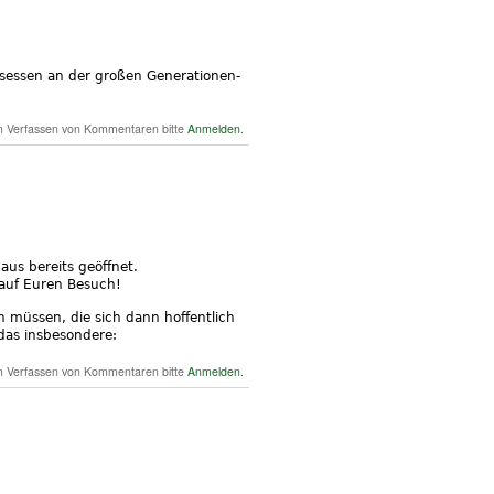
sessen an der großen Generationen-
 Generationenturnier am 04. September 2022 um
 Verfassen von Kommentaren bitte
Anmelden
.
14.30h
us bereits geöffnet.
 auf Euren Besuch!
 müssen, die sich dann hoffentlich
 das insbesondere:
über Eröffnungsfeier unserer Gastronomie am 13.
 Verfassen von Kommentaren bitte
Anmelden
.
August