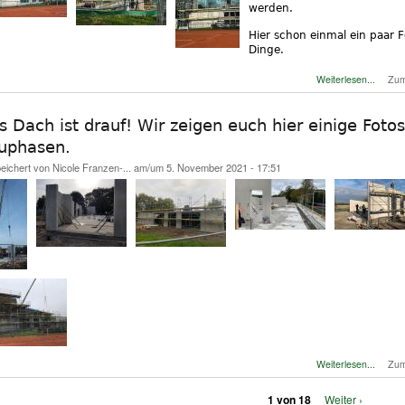
werden.
Hier schon einmal ein paar 
Dinge.
über D
Weiterlesen...
Zum
s Dach ist drauf! Wir zeigen euch hier einige Foto
uphasen.
eichert von
Nicole Franzen-...
am/um 5. November 2021 - 17:51
üb
Weiterlesen...
Zum
1 von 18
Weiter ›