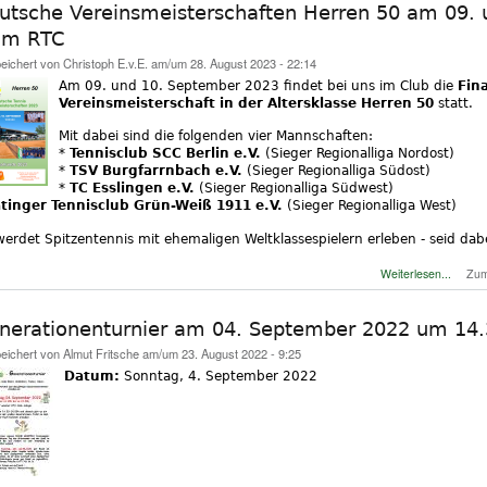
utsche Vereinsmeisterschaften Herren 50 am 09.
im RTC
eichert von
Christoph E.v.E.
am/um 28. August 2023 - 22:14
Am 09. und 10. September 2023 findet bei uns im Club die
Fin
Vereinsmeisterschaft in der Altersklasse Herren 50
statt.
Mit dabei sind die folgenden vier Mannschaften:
*
Tennisclub SCC Berlin e.V.
(Sieger Regionalliga Nordost)
*
TSV Burgfarrnbach e.V.
(Sieger Regionalliga Südost)
*
TC Esslingen e.V.
(Sieger Regionalliga Südwest)
tinger Tennisclub Grün-Weiß 1911 e.V.
(Sieger Regionalliga West)
werdet Spitzentennis mit ehemaligen Weltklassespielern erleben - seid dab
übe
Weiterlesen...
Zum
nerationenturnier am 04. September 2022 um 14
eichert von
Almut Fritsche
am/um 23. August 2022 - 9:25
Datum:
Sonntag, 4. September 2022