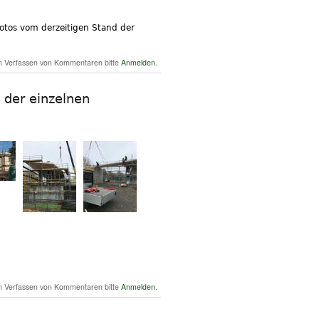
Fotos vom derzeitigen Stand der
as neue Clubhaus nimmt Formen an
 Verfassen von Kommentaren bitte
Anmelden
.
s der einzelnen
er Das Dach ist drauf! Wir zeigen euch hier einige
 Verfassen von Kommentaren bitte
Anmelden
.
Fotos der einzelnen Bauphasen.