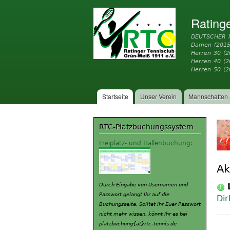
Rating
DEUTSCHER 
Damen (2015
Herren 30 (2
Herren 40 (
Herren 50 (2
Startseite
Unser Verein
Mannschaften 
Hauptmenü
RTC-Platzbuchungssystem
Freiplatz- und Hallenbuchung:
Ak
Durch Eingabe von Usernamen und
Passwort gelangt Ihr auf die
Dir
Buchungsseite. Solltet Ihr Euer Passwort
nicht mehr wissen, könnt Ihr es bei
platzbuchung{at}rtc-tennis.de