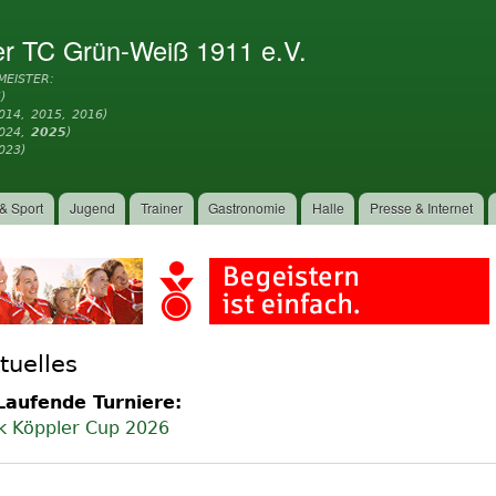
Direkt
zum
er TC Grün-Weiß 1911 e.V.
Inhalt
MEISTER:
)
014, 2015, 2016)
2024,
2025
)
023)
& Sport
Jugend
Trainer
Gastronomie
Halle
Presse & Internet
tuelles
Laufende Turniere:
k Köppler Cup 2026